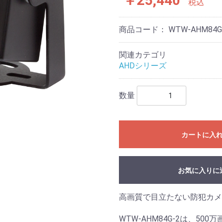
￥25,440
税込
商品コード：
WTW-AHM84G
関連カテゴリ
AHDシリーズ
数量
カートに入
お気に入りに
高画質で目立たない防犯カメ
WTW-AHM84G-2は、5