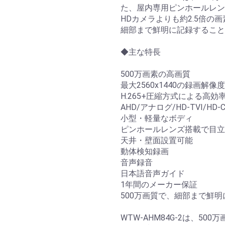
た、屋内専用ピンホールレン
HDカメラよりも約2.5倍
細部まで鮮明に記録すること
◆主な特長
500万画素の高画質
最大2560x1440の録画解像度
H.265+圧縮方式による高効
AHD/アナログ/HD-TVI/H
小型・軽量なボディ
ピンホールレンズ搭載で目立
天井・壁面設置可能
動体検知録画
音声録音
日本語音声ガイド
1年間のメーカー保証
500万画質で、細部まで鮮明
WTW-AHM84G-2は、5